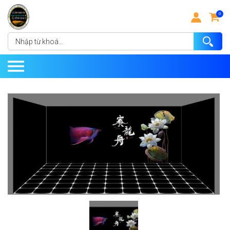
0
Nhập
từ
khoá