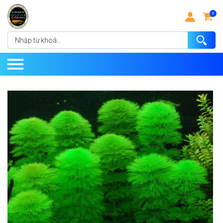
0
Nhập
từ
khoá