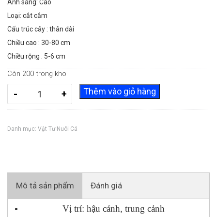
Ánh sáng: Cao
Loại: cắt cắm
Cấu trúc cây : thân dài
Chiều cao : 30-80 cm
Chiều rộng : 5-6 cm
Còn 200 trong kho
Cây
Thêm vào giỏ hàng
-
+
Rong
La
Hán
Danh mục:
Vật Tư Nuôi Cá
Xanh
0938846293
số
lượng
Mô tả sản phẩm
Đánh giá
Vị trí: hậu cảnh, trung cảnh